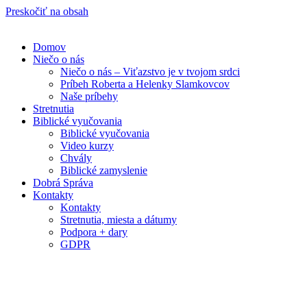
Preskočiť na obsah
Domov
Niečo o nás
Niečo o nás – Viťazstvo je v tvojom srdci
Príbeh Roberta a Helenky Slamkovcov
Naše príbehy
Stretnutia
Biblické vyučovania
Biblické vyučovania
Video kurzy
Chvály
Biblické zamyslenie
Dobrá Správa
Kontakty
Kontakty
Stretnutia, miesta a dátumy
Podpora + dary
GDPR