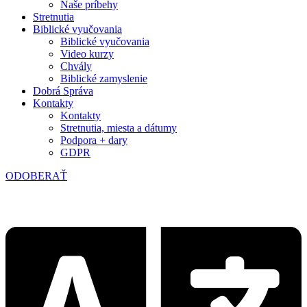
Naše príbehy
Stretnutia
Biblické vyučovania
Biblické vyučovania
Video kurzy
Chvály
Biblické zamyslenie
Dobrá Správa
Kontakty
Kontakty
Stretnutia, miesta a dátumy
Podpora + dary
GDPR
ODOBERAŤ