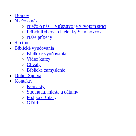
Preskočiť
na
Domov
obsah
Niečo o nás
Niečo o nás – Viťazstvo je v tvojom srdci
Príbeh Roberta a Helenky Slamkovcov
Naše príbehy
Stretnutia
Biblické vyučovania
Biblické vyučovania
Video kurzy
Chvály
Biblické zamyslenie
Dobrá Správa
Kontakty
Kontakty
Stretnutia, miesta a dátumy
Podpora + dary
GDPR