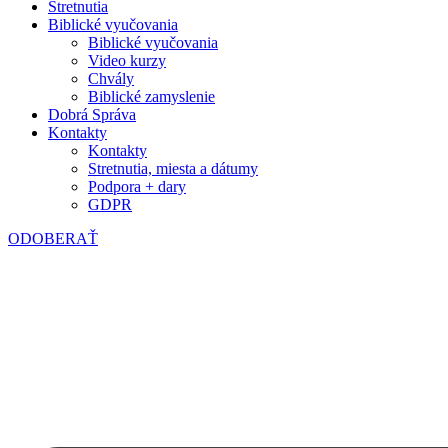
Stretnutia
Biblické vyučovania
Biblické vyučovania
Video kurzy
Chvály
Biblické zamyslenie
Dobrá Správa
Kontakty
Kontakty
Stretnutia, miesta a dátumy
Podpora + dary
GDPR
ODOBERAŤ